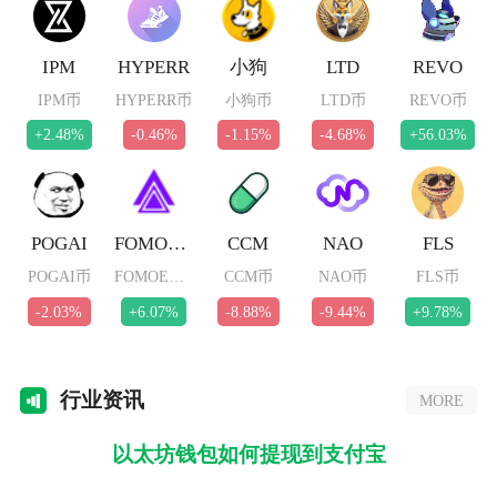
IPM
HYPERR
小狗
LTD
REVO
IPM币
HYPERR币
小狗币
LTD币
REVO币
+2.48%
-0.46%
-1.15%
-4.68%
+56.03%
POGAI
FOMOETH
CCM
NAO
FLS
POGAI币
FOMOETH币
CCM币
NAO币
FLS币
-2.03%
+6.07%
-8.88%
-9.44%
+9.78%
行业
资讯
MORE
以太坊钱包如何提现到支付宝