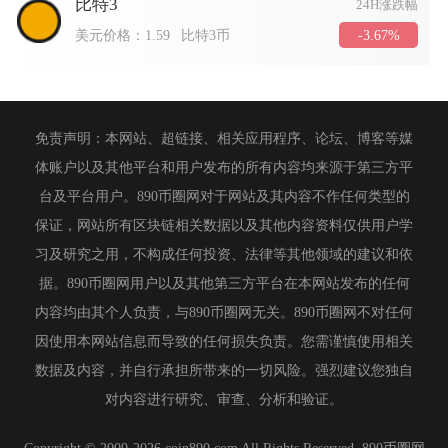
比特3
24H涨跌幅
-3.67%
美元价格：
1.59
比特3币
免责声明：本网站、超链接、相关应用程序、论坛、博客等媒
体账户以及其他平台和用户发布的所有内容均来源于第三方平
台及平台用户。890币圈网对于网站及其内容不作任何类型的
保证，网站所有区块链相关数据以及其他内容资料仅供用户学
习及研究之用，不构成任何投资、法律等其他领域的建议和依
据。890币圈网用户以及其他第三方平台在本网站发布的任何
内容均由其个人负责，与890币圈网无关。890币圈网不对任何
因使用本网站信息而导致的任何损失负责。您需谨慎使用相关
数据及内容，并自行承担所带来的一切风险。强烈建议您独自
对内容进行研究、审查、分析和验证。
Copyright © 2009-2026 coin890.com All Rights Reserved. 890币圈网