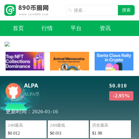
搜索
首页
行情
平台
资讯
ALPA
$0.010
ALPA币
-2.95%
更新时间：2026-01-16
24H最高
24H最低
历史最高
$0.012
$0.011
$1.98