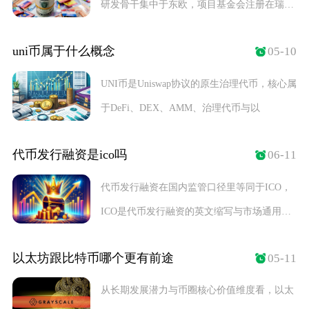
研发骨干集中于东欧，项目基金会注册在瑞
士，商业化
uni币属于什么概念
05-10
UNI币是Uniswap协议的原生治理代币，核心属
于DeFi、DEX、AMM、治理代币与以
代币发行融资是ico吗
06-11
代币发行融资在国内监管口径里等同于ICO，
ICO是代币发行融资的英文缩写与市场通用叫
法，二
以太坊跟比特币哪个更有前途
05-11
从长期发展潜力与币圈核心价值维度看，以太