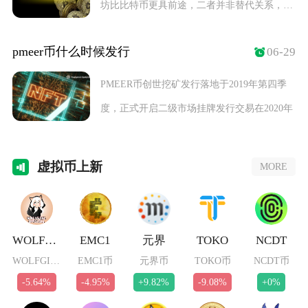
坊比比特币更具前途，二者并非替代关系，而
是定位互补
pmeer币什么时候发行
06-29
PMEER币创世挖矿发行落地于2019年第四季
度，正式开启二级市场挂牌发行交易在2020年
虚拟
币上新
MORE
WOLFGIRL
EMC1
元界
TOKO
NCDT
WOLFGIRL币
EMC1币
元界币
TOKO币
NCDT币
-5.64%
-4.95%
+9.82%
-9.08%
+0%