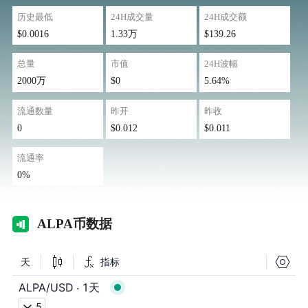
历史最低
24H成交量
24H成交额
$0.0016
1.33万
$139.26
总量
市值
24H波幅
2000万
$0
5.64%
流通数量
昨开
昨收
0
$0.012
$0.011
流通率
0%
AL
PA币数据