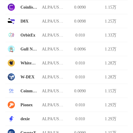
Coinlist Pro
ALPA/USDT
0.0090
1.15万
D8X
ALPA/USDT
0.0098
1.25万
OrbitEx
ALPA/USDT
0.010
1.33万
Gull Network
ALPA/USDT
0.0096
1.23万
WhiteBIT Futures
ALPA/USDT
0.010
1.28万
W-DEX
ALPA/USDT
0.010
1.28万
Coinmate
ALPA/USDT
0.0090
1.15万
Pionex
ALPA/USDT
0.010
1.29万
dexie
ALPA/USDT
0.010
1.29万
CryptoX
ALPA/USDT
0.0090
1.15万