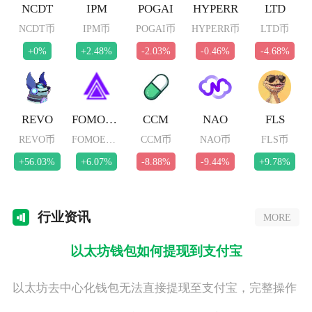
NCDT
IPM
POGAI
HYPERR
LTD
NCDT币
IPM币
POGAI币
HYPERR币
LTD币
+0%
+2.48%
-2.03%
-0.46%
-4.68%
REVO
FOMOETH
CCM
NAO
FLS
REVO币
FOMOETH币
CCM币
NAO币
FLS币
+56.03%
+6.07%
-8.88%
-9.44%
+9.78%
行业
资讯
MORE
以太坊钱包如何提现到支付宝
以太坊去中心化钱包无法直接提现至支付宝，完整操作