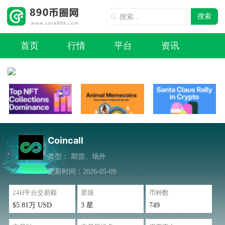
搜索
首页
行情
平台
资讯
Coincall
类型：
期货、场外
更新时间：2026-05-09
24H平台交易额
星级
币种数
$5.81万 USD
3 星
749