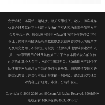
免责声明：本网站、超链接、相关应用程序、论坛、博客等媒
体账户以及其他平台和用户发布的所有内容均来源于第三方平
台及平台用户。890币圈网对于网站及其内容不作任何类型的
保证，网站所有区块链相关数据以及其他内容资料仅供用户学
习及研究之用，不构成任何投资、法律等其他领域的建议和依
据。890币圈网用户以及其他第三方平台在本网站发布的任何
内容均由其个人负责，与890币圈网无关。890币圈网不对任何
因使用本网站信息而导致的任何损失负责。您需谨慎使用相关
数据及内容，并自行承担所带来的一切风险。强烈建议您独自
对内容进行研究、审查、分析和验证。
Copyright © 2009-2026 coin890.com All Rights Reserved. 890币圈网
版权所有
鄂ICP备2024083279号-17