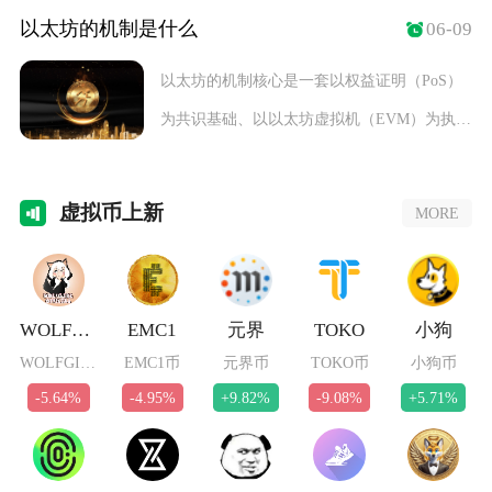
以太坊的机制是什么
06-09
以太坊的机制核心是一套以权益证明（PoS）
为共识基础、以以太坊虚拟机（EVM）为执行
引擎、
虚拟
币上新
MORE
WOLFGIRL
EMC1
元界
TOKO
小狗
WOLFGIRL币
EMC1币
元界币
TOKO币
小狗币
-5.64%
-4.95%
+9.82%
-9.08%
+5.71%