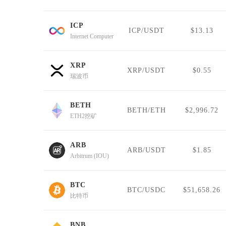
ICP
ICP/USDT
$13.13
Internet Computer
XRP
XRP/USDT
$0.55
瑞波币
BETH
BETH/ETH
$2,996.72
ETH2挖矿
ARB
ARB/USDT
$1.85
Arbitrum (IOU)
BTC
BTC/USDC
$51,658.26
比特币
BNB