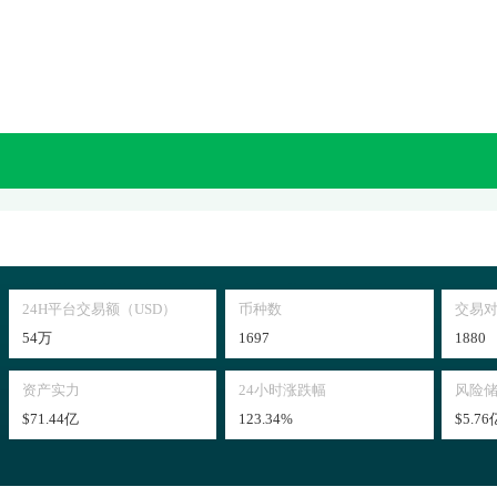
24H平台交易额（USD）
币种数
交易
54万
1697
1880
资产实力
24小时涨跌幅
风险
$71.44亿
123.34%
$5.76