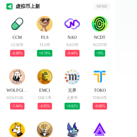
虚拟
币上新
MORE
CCM
FLS
NAO
NCDT
CCM币
FLS币
NAO币
NCDT币
-8.88%
+9.78%
-9.44%
+0%
WOLFGIRL
EMC1
元界
TOKO
WOLFGIRL币
EMC1币
元界币
TOKO币
-5.64%
-4.95%
+9.82%
-9.08%