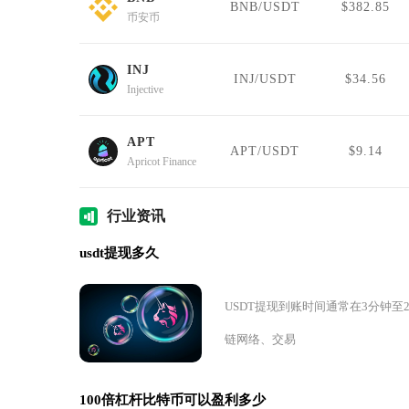
BNB/USDT
$382.85
币安币
INJ
INJ/USDT
$34.56
Injective
APT
APT/USDT
$9.14
Apricot Finance
行业
资讯
usdt提现多久
USDT提现到账时间通常在3分钟至
链网络、交易
100倍杠杆比特币可以盈利多少