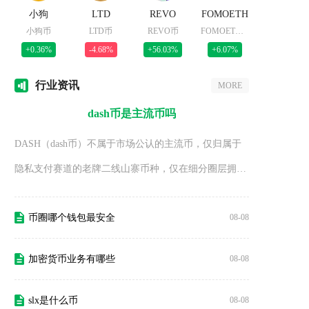
小狗
LTD
REVO
FOMOETH
小狗币
LTD币
REVO币
FOMOETH币
+0.36%
-4.68%
+56.03%
+6.07%
行业
资讯
MORE
dash币是主流币吗
DASH（dash币）不属于市场公认的主流币，仅归属于
隐私支付赛道的老牌二线山寨币种，仅在细分圈层拥有
认可度，无法和比特
币圈哪个钱包最安全
08-08
加密货币业务有哪些
08-08
slx是什么币
08-08