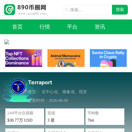
搜索
首页
行情
平台
资讯
Terraport
类型：
去中心化、储备池、现货
更新时间：2026-06-06
24H平台交易额
星级
币种数
$30.77万 USD
3 星
764