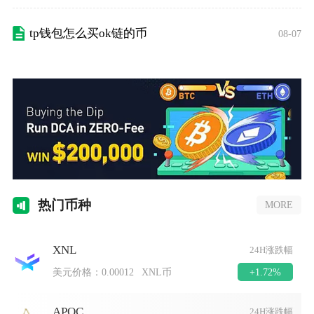
tp钱包怎么买ok链的币
08-07
热门
币种
MORE
XNL
24H涨跌幅
+1.72%
美元价格：
0.00012
XNL币
APOC
24H涨跌幅