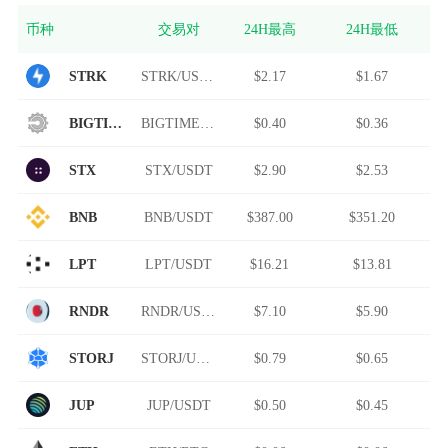
币种
交易对
24H最高
24H最低
STRK
STRK/USDT
$2.17
$1.67
BIGTIME
BIGTIME/USDT
$0.40
$0.36
STX
STX/USDT
$2.90
$2.53
BNB
BNB/USDT
$387.00
$351.20
LPT
LPT/USDT
$16.21
$13.81
RNDR
RNDR/USDT
$7.10
$5.90
STORJ
STORJ/USDT
$0.79
$0.65
JUP
JUP/USDT
$0.50
$0.45