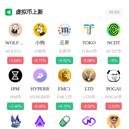
虚拟
币上新
MORE
WOLFGIRL
小狗
元界
TOKO
NCDT
WOLFGIRL币
小狗币
元界币
TOKO币
NCDT币
-5.64%
-0.71%
+9.82%
-9.08%
+0%
IPM
HYPERR
EMC1
LTD
POGAI
IPM币
HYPERR币
EMC1币
LTD币
POGAI币
+2.48%
-0.46%
+8.29%
-4.68%
-2.03%