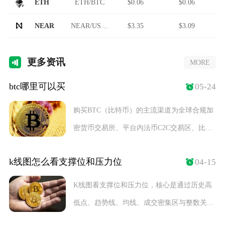
ETH
ETH/BTC
$0.06
$0.06
NEAR
NEAR/USDT
$3.35
$3.09
更多
资讯
MORE
btc哪里可以买
05-24
购买BTC（比特币）的主流渠道为全球合规加
密货币交易所、平台内法币C2C交易区、比特
币ET
k线图怎么看支撑位和压力位
04-15
K线图看支撑位和压力位，核心是通过历史高
低点、趋势线、均线、成交密集区与整数关口
五大维度定