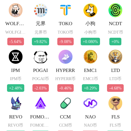
WOLFGIRL
元界
TOKO
小狗
NCDT
WOLFGIRL币
元界币
TOKO币
小狗币
NCDT币
-5.64%
+9.82%
-9.08%
+0.080%
+0%
IPM
POGAI
HYPERR
EMC1
LTD
IPM币
POGAI币
HYPERR币
EMC1币
LTD币
+2.48%
-2.03%
-0.46%
+8.29%
-4.68%
REVO
FOMOETH
CCM
NAO
FLS
REVO币
FOMOETH币
CCM币
NAO币
FLS币