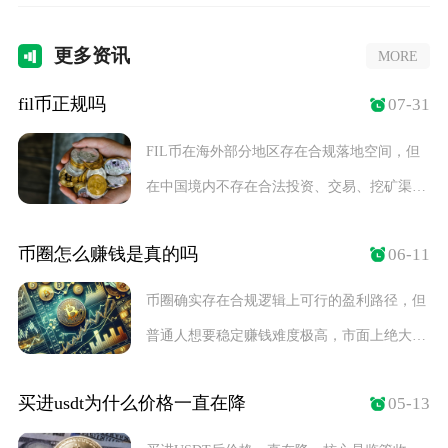
更多
资讯
MORE
fil币正规吗
07-31
FIL币在海外部分地区存在合规落地空间，但
在中国境内不存在合法投资、交易、挖矿渠
道，整体不
币圈怎么赚钱是真的吗
06-11
币圈确实存在合规逻辑上可行的盈利路径，但
普通人想要稳定赚钱难度极高，市面上绝大多
数宣称保本
买进usdt为什么价格一直在降
05-13