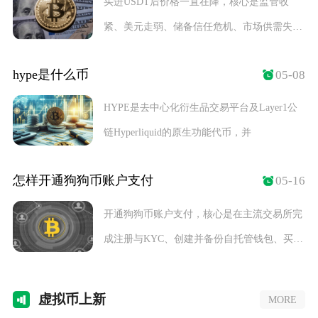
买进USDT后价格一直在降，核心是监管收
紧、美元走弱、储备信任危机、市场供需失衡
与合规稳定
hype是什么币
05-08
HYPE是去中心化衍生品交易平台及Layer1公
链Hyperliquid的原生功能代币，并
怎样开通狗狗币账户支付
05-16
开通狗狗币账户支付，核心是在主流交易所完
成注册与KYC、创建并备份自托管钱包、买入
DOGE
虚拟
币上新
MORE