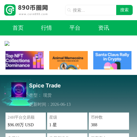
搜索
首页
行情
平台
资讯
Spice Trade
类型：
现货
更新时间：2026-06-13
24H平台交易额
星级
币种数
$96.09万 USD
1 星
388