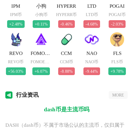
IPM
小狗
HYPERR
LTD
POGAI
IPM币
小狗币
HYPERR币
LTD币
POGAI币
+2.48%
+0.11%
-0.46%
-4.68%
-2.03%
REVO
FOMOETH
CCM
NAO
FLS
REVO币
FOMOETH币
CCM币
NAO币
FLS币
+56.03%
+6.07%
-8.88%
-9.44%
+9.78%
行业
资讯
MORE
dash币是主流币吗
DASH（dash币）不属于市场公认的主流币，仅归属于