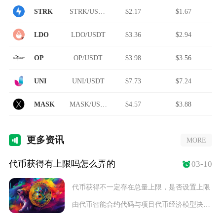
STRK
STRK/USDT
$2.17
$1.67
LDO
LDO/USDT
$3.36
$2.94
OP
OP/USDT
$3.98
$3.56
UNI
UNI/USDT
$7.73
$7.24
MASK
MASK/USDT
$4.57
$3.88
更多
资讯
MORE
代币获得有上限吗怎么弄的
03-10
代币获得不一定存在总量上限，是否设置上限
由代币智能合约代码与项目代币经济模型决