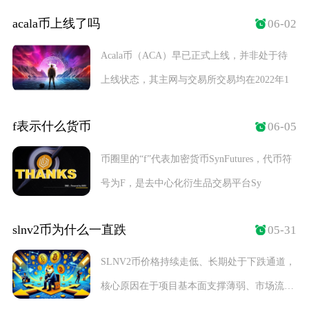
定，想要核实
acala币上线了吗
06-02
Acala币（ACA）早已正式上线，并非处于待
上线状态，其主网与交易所交易均在2022年1
f表示什么货币
06-05
币圈里的“f”代表加密货币SynFutures，代币符
号为F，是去中心化衍生品交易平台Sy
slnv2币为什么一直跌
05-31
SLNV2币价格持续走低、长期处于下跌通道，
核心原因在于项目基本面支撑薄弱、市场流动