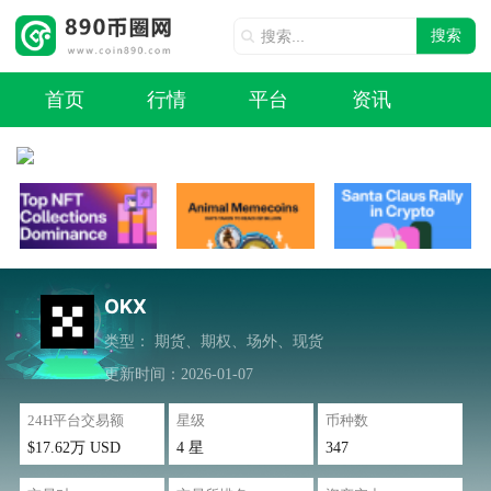
搜索
首页
行情
平台
资讯
OKX
类型：
期货、期权、场外、现货
更新时间：2026-01-07
24H平台交易额
星级
币种数
$17.62万 USD
4 星
347