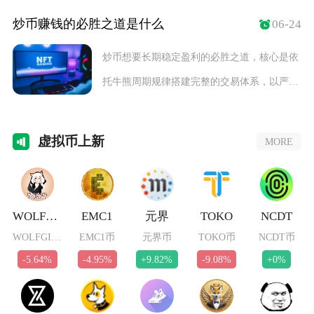
性枯竭
炒币赚钱的必胜之道是什么
06-24
炒币想要长期稳定盈利的必胜之道，核心是依
托牛熊周期规律搭建完整的交易体系，以严苛
风控守住本
虚拟
币上新
MORE
WOLFGIRL
EMC1
元界
TOKO
NCDT
WOLFGIRL币
EMC1币
元界币
TOKO币
NCDT币
-5.64%
-4.95%
+9.82%
-9.08%
+0%