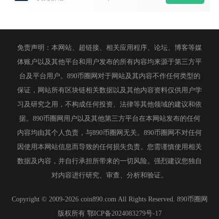
免责声明：本网站、超链接、相关应用程序、论坛、博客等媒
体账户以及其他平台和用户发布的所有内容均来源于第三方平
台及平台用户。890币圈网对于网站及其内容不作任何类型的
保证，网站所有区块链相关数据以及其他内容资料仅供用户学
习及研究之用，不构成任何投资、法律等其他领域的建议和依
据。890币圈网用户以及其他第三方平台在本网站发布的任何
内容均由其个人负责，与890币圈网无关。890币圈网不对任何
因使用本网站信息而导致的任何损失负责。您需谨慎使用相关
数据及内容，并自行承担所带来的一切风险。强烈建议您独自
对内容进行研究、审查、分析和验证。
Copyright © 2009-2026 coin890.com All Rights Reserved. 890币圈网
版权所有
鄂ICP备2024083279号-17