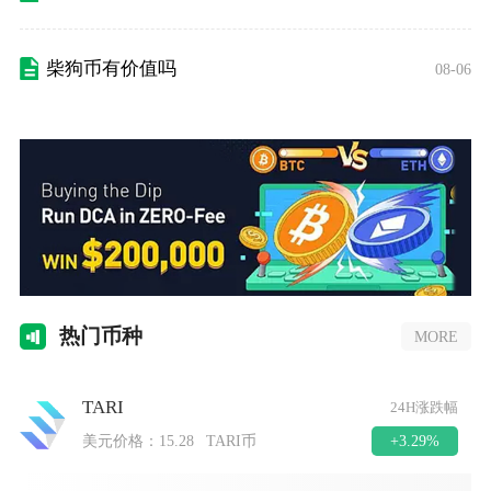
柴狗币有价值吗
08-06
热门
币种
MORE
TARI
24H涨跌幅
+3.29%
美元价格：
15.28
TARI币