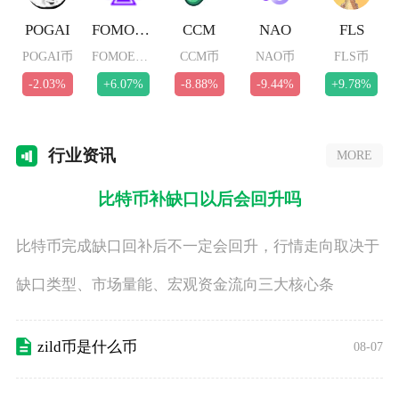
POGAI
FOMOETH
CCM
NAO
FLS
POGAI币
FOMOETH币
CCM币
NAO币
FLS币
-2.03%
+6.07%
-8.88%
-9.44%
+9.78%
行业
资讯
MORE
比特币补缺口以后会回升吗
比特币完成缺口回补后不一定会回升，行情走向取决于
缺口类型、市场量能、宏观资金流向三大核心条
zild币是什么币
08-07