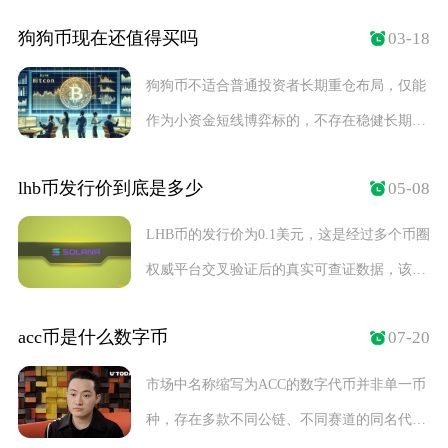
上所有以
狗狗币现在还值得买吗
03-18
狗狗币不适合普通投资者长期重仓布局，仅能
作为小资金短线博弈标的，不存在稳健长期投
资价值，入
lhb币发行价到底是多少
05-08
LHB币的发行价为0.1美元，这是经过多个币圈
权威平台交叉验证后的真实可查证数据，该币
种于
acc币是什么数字币
07-20
市场中名称缩写为ACC的数字代币并非单一币
种，存在多款不同公链、不同赛道的同名代