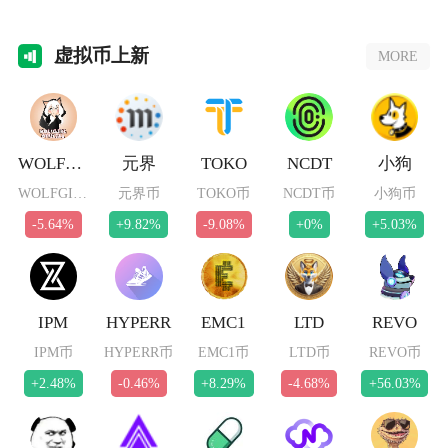
币，主流分
虚拟
币上新
MORE
WOLFGIRL
元界
TOKO
NCDT
小狗
WOLFGIRL币
元界币
TOKO币
NCDT币
小狗币
-5.64%
+9.82%
-9.08%
+0%
+5.03%
IPM
HYPERR
EMC1
LTD
REVO
IPM币
HYPERR币
EMC1币
LTD币
REVO币
+2.48%
-0.46%
+8.29%
-4.68%
+56.03%