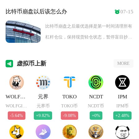
作用是量化
比特币崩盘以后该怎么办
07-15
比特币崩盘之后最优选择是第一时间清理所有
杠杆仓位，保持现货轻仓状态，暂停盲目抄
底，保留充足
虚拟
币上新
MORE
WOLFGIRL
元界
TOKO
NCDT
IPM
WOLFGIRL币
元界币
TOKO币
NCDT币
IPM币
-5.64%
+9.82%
-9.08%
+0%
+2.48%