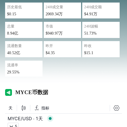
历史最低
24H成交量
24H成交额
$0.15
2069.34万
$4.91万
总量
市值
24H波幅
8.94亿
$940.97万
51.73%
流通数量
昨开
昨收
40.52亿
$4.35
$15.1
流通率
29.55%
MY
CE币数据