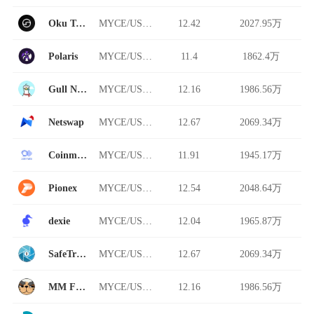
Oku Trade
MYCE/USDT
12.42
2027.95万
Polaris
MYCE/USDT
11.4
1862.4万
Gull Network
MYCE/USDT
12.16
1986.56万
Netswap
MYCE/USDT
12.67
2069.34万
Coinmate
MYCE/USDT
11.91
1945.17万
Pionex
MYCE/USDT
12.54
2048.64万
dexie
MYCE/USDT
12.04
1965.87万
SafeTrade
MYCE/USDT
12.67
2069.34万
MM Finance
MYCE/USDT
12.16
1986.56万