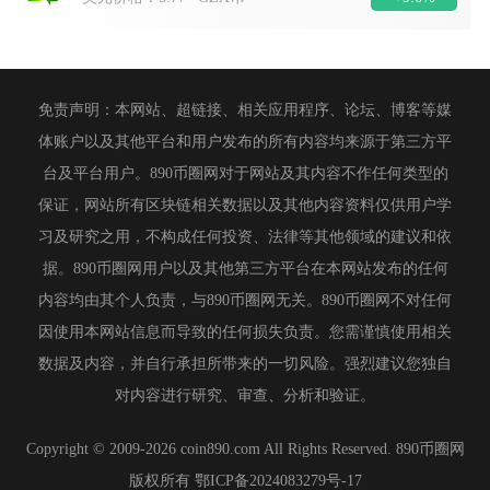
免责声明：本网站、超链接、相关应用程序、论坛、博客等媒
体账户以及其他平台和用户发布的所有内容均来源于第三方平
台及平台用户。890币圈网对于网站及其内容不作任何类型的
保证，网站所有区块链相关数据以及其他内容资料仅供用户学
习及研究之用，不构成任何投资、法律等其他领域的建议和依
据。890币圈网用户以及其他第三方平台在本网站发布的任何
内容均由其个人负责，与890币圈网无关。890币圈网不对任何
因使用本网站信息而导致的任何损失负责。您需谨慎使用相关
数据及内容，并自行承担所带来的一切风险。强烈建议您独自
对内容进行研究、审查、分析和验证。
Copyright © 2009-2026 coin890.com All Rights Reserved. 890币圈网
版权所有
鄂ICP备2024083279号-17