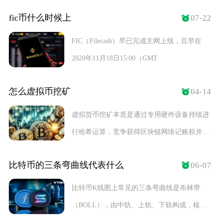
涨并非
fic币什么时候上
07-22
FIC（Filecash）早已完成主网上线，且早在
2020年11月18日15:00（GMT
怎么虚拟币挖矿
04-14
虚拟货币挖矿本质是通过专用硬件设备持续进
行哈希运算，竞争获得区块链网络记账权并获
取代币奖励
比特币的三条弯曲线代表什么
06-07
比特币K线图上常见的三条弯曲线是布林带
（BOLL），由中轨、上轨、下轨构成，核心