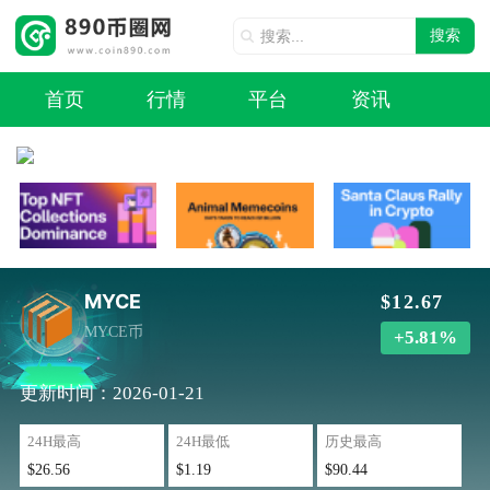
搜索
首页
行情
平台
资讯
MYCE
$12.67
MYCE币
+5.81%
更新时间：2026-01-21
24H最高
24H最低
历史最高
$26.56
$1.19
$90.44