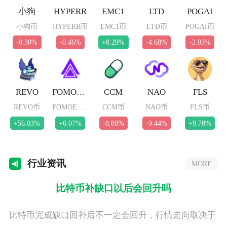
小狗
HYPERR
EMC1
LTD
POGAI
小狗币
HYPERR币
EMC1币
LTD币
POGAI币
-0.30%
-0.46%
+8.29%
-4.68%
-2.03%
REVO
FOMOETH
CCM
NAO
FLS
REVO币
FOMOETH币
CCM币
NAO币
FLS币
+56.03%
+6.07%
-8.88%
-9.44%
+9.78%
行业
资讯
MORE
比特币补缺口以后会回升吗
比特币完成缺口回补后不一定会回升，行情走向取决于