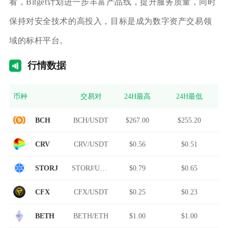
看，Bitget计划进一步丰富产品线，提升服务质量，同时
保持对安全技术的高投入，目标是成为数字资产交易领
域的标杆平台。
行情
数据
币种
交易对
24H最高
24H最低
BCH
BCH/USDT
$267.00
$255.20
CRV
CRV/USDT
$0.56
$0.51
STORJ
STORJ/USDT
$0.79
$0.65
CFX
CFX/USDT
$0.25
$0.23
BETH
BETH/ETH
$1.00
$1.00