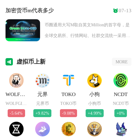
仓委托，另
加密货币m代表多少
07-13
币圈通用大写M取自英文Million的首字母，是
全球交易所、行情网站、社群交流统一采用的
大
虚拟
币上新
MORE
WOLFGIRL
元界
TOKO
小狗
NCDT
WOLFGIRL币
元界币
TOKO币
小狗币
NCDT币
-5.64%
+9.82%
-9.08%
+4.99%
+0%