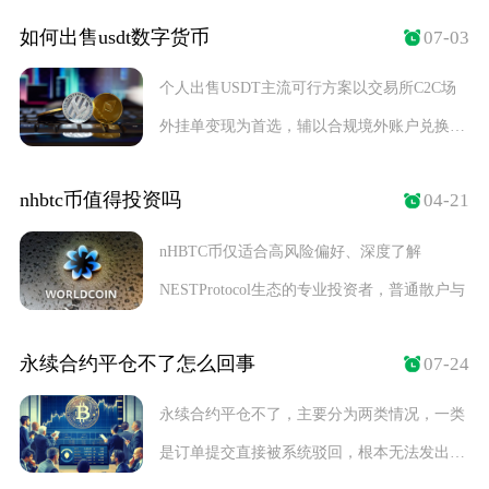
形成的结构
如何出售usdt数字货币
07-03
个人出售USDT主流可行方案以交易所C2C场
外挂单变现为首选，辅以合规境外账户兑换、
大额机
nhbtc币值得投资吗
04-21
nHBTC币仅适合高风险偏好、深度了解
NESTProtocol生态的专业投资者，普通散户与
永续合约平仓不了怎么回事
07-24
永续合约平仓不了，主要分为两类情况，一类
是订单提交直接被系统驳回，根本无法发出平