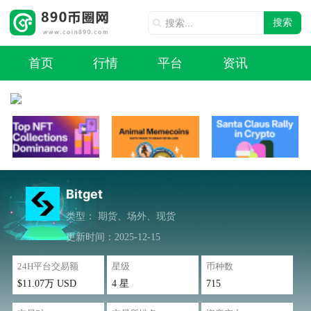
搜索
首页
行情
平台
资讯
Bitget
类型：
期货、场外、现货
更新时间：2025-12-15
24H平台交易额
星级
币种数
$11.07万 USD
4 星
715