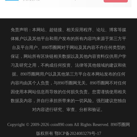
免责声明：本网站、超链接、相关应用程序、论坛、博客等媒
体账户以及其他平台和用户发布的所有内容均来源于第三方平
台及平台用户。890币圈网对于网站及其内容不作任何类型的
保证，网站所有区块链相关数据以及其他内容资料仅供用户学
习及研究之用，不构成任何投资、法律等其他领域的建议和依
据。890币圈网用户以及其他第三方平台在本网站发布的任何
内容均由其个人负责，与890币圈网无关。890币圈网不对任何
因使用本网站信息而导致的任何损失负责。您需谨慎使用相关
数据及内容，并自行承担所带来的一切风险。强烈建议您独自
对内容进行研究、审查、分析和验证。
Copyright © 2009-2026 coin890.com All Rights Reserved. 890币圈网
版权所有
鄂ICP备2024083279号-17