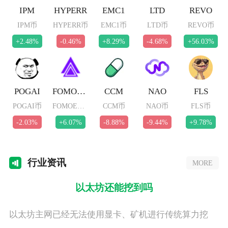
IPM
HYPERR
EMC1
LTD
REVO
IPM币
HYPERR币
EMC1币
LTD币
REVO币
+2.48%
-0.46%
+8.29%
-4.68%
+56.03%
POGAI
FOMOETH
CCM
NAO
FLS
POGAI币
FOMOETH币
CCM币
NAO币
FLS币
-2.03%
+6.07%
-8.88%
-9.44%
+9.78%
行业
资讯
MORE
以太坊还能挖到吗
以太坊主网已经无法使用显卡、矿机进行传统算力挖