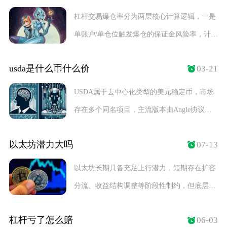
杠杆交易爆仓率分为两层核心计算逻辑，一是
单账户/单仓位触发爆仓的保证金风险率，计算
标准为维
usda是什么币什么价
03-21
USDA属于去中心化类型的美元稳定币，市场
存在多个同名项目，主流版本由Angle协议开
发，
以太坊潜力大吗
07-13
以太坊长期具备充足上行潜力，短期存在扩容
分流、收益结构调整等阶段性制约，但底层技
术迭代、生
杠杆亏了怎么赔
06-03