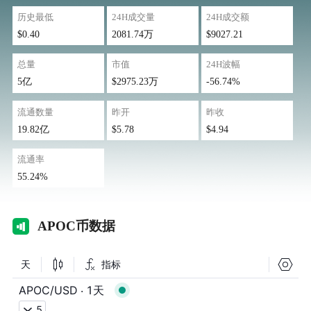
历史最低
24H成交量
24H成交额
$0.40
2081.74万
$9027.21
总量
市值
24H波幅
5亿
$2975.23万
-56.74%
流通数量
昨开
昨收
19.82亿
$5.78
$4.94
流通率
55.24%
AP
OC币数据