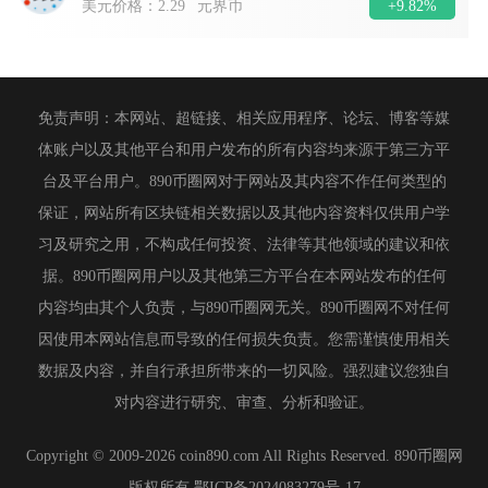
+9.82%
美元价格：
2.29
元界币
免责声明：本网站、超链接、相关应用程序、论坛、博客等媒
体账户以及其他平台和用户发布的所有内容均来源于第三方平
台及平台用户。890币圈网对于网站及其内容不作任何类型的
保证，网站所有区块链相关数据以及其他内容资料仅供用户学
习及研究之用，不构成任何投资、法律等其他领域的建议和依
据。890币圈网用户以及其他第三方平台在本网站发布的任何
内容均由其个人负责，与890币圈网无关。890币圈网不对任何
因使用本网站信息而导致的任何损失负责。您需谨慎使用相关
数据及内容，并自行承担所带来的一切风险。强烈建议您独自
对内容进行研究、审查、分析和验证。
Copyright © 2009-2026 coin890.com All Rights Reserved. 890币圈网
版权所有
鄂ICP备2024083279号-17