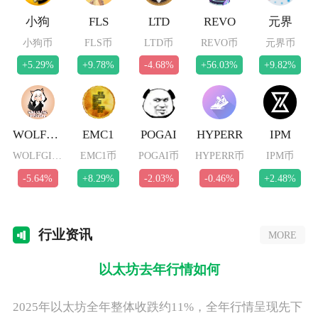
小狗
FLS
LTD
REVO
元界
小狗币
FLS币
LTD币
REVO币
元界币
+5.29%
+9.78%
-4.68%
+56.03%
+9.82%
WOLFGIRL
EMC1
POGAI
HYPERR
IPM
WOLFGIRL币
EMC1币
POGAI币
HYPERR币
IPM币
-5.64%
+8.29%
-2.03%
-0.46%
+2.48%
行业
资讯
MORE
以太坊去年行情如何
2025年以太坊全年整体收跌约11%，全年行情呈现先下