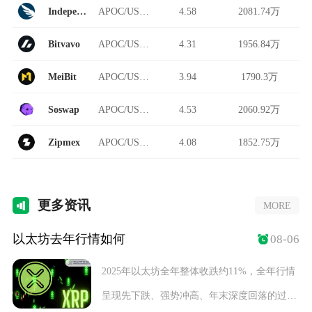
Independent Reserve
APOC/USDT
4.58
2081.74万
Bitvavo
APOC/USDT
4.31
1956.84万
MeiBit
APOC/USDT
3.94
1790.3万
Soswap
APOC/USDT
4.53
2060.92万
Zipmex
APOC/USDT
4.08
1852.75万
更多
资讯
MORE
以太坊去年行情如何
08-06
2025年以太坊全年整体收跌约11%，全年行情
呈现先下跌、强势冲高、年末深度回落的过山