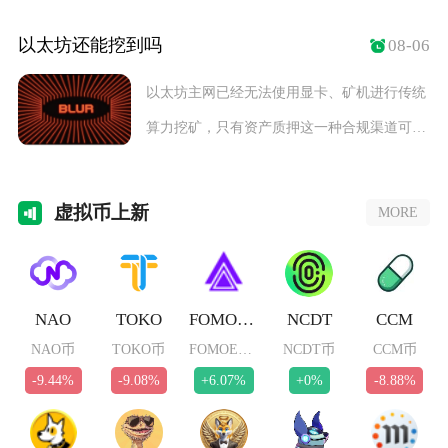
擦，持续
以太坊还能挖到吗
08-06
以太坊主网已经无法使用显卡、矿机进行传统
算力挖矿，只有资产质押这一种合规渠道可以
获得以太坊
虚拟
币上新
MORE
NAO
TOKO
FOMOETH
NCDT
CCM
NAO币
TOKO币
FOMOETH币
NCDT币
CCM币
-9.44%
-9.08%
+6.07%
+0%
-8.88%