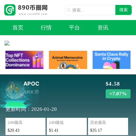
搜索
首页
行情
平台
资讯
APOC
$4.58
APOC币
+7.07%
更新时间：2026-01-20
24H最高
24H最低
历史最高
$20.43
$1.41
$35.17