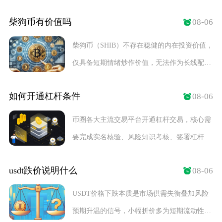
车走
柴狗币有价值吗
08-06
柴狗币（SHIB）不存在稳健的内在投资价值，
仅具备短期情绪炒作价值，无法作为长线配置
标的，
如何开通杠杆条件
08-06
币圈各大主流交易平台开通杠杆交易，核心需
要完成实名核验、风险知识考核、签署杠杆风
险协议，账
usdt跌价说明什么
08-06
USDT价格下跌本质是市场供需失衡叠加风险
预期升温的信号，小幅折价多为短期流动性摩