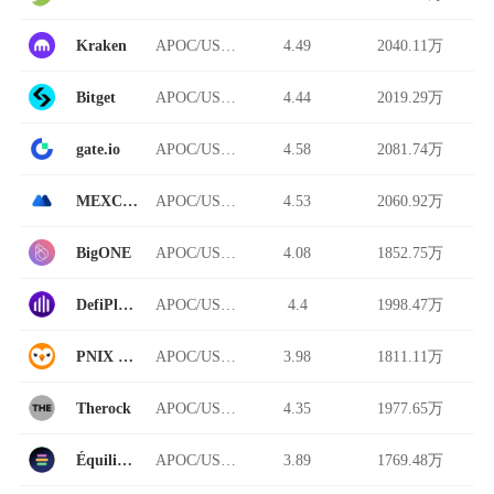
Kraken
APOC/USDT
4.49
2040.11万
Bitget
APOC/USDT
4.44
2019.29万
gate.io
APOC/USDT
4.58
2081.74万
MEXC Global
APOC/USDT
4.53
2060.92万
BigONE
APOC/USDT
4.08
1852.75万
DefiPlaza
APOC/USDT
4.4
1998.47万
PNIX DEX
APOC/USDT
3.98
1811.11万
Therock
APOC/USDT
4.35
1977.65万
Équilibre
APOC/USDT
3.89
1769.48万