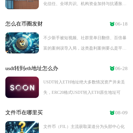
化信任、全球共识、机构资金加持与抗通胀刚
需五大因素
怎么在币圈发财
06-18
不少新手被短视频、社群里单日翻倍、百倍暴
富的案例误导入局，这类盈利案例要么是平台
伪造盘面数
usdt转到eth地址怎么办
06-28
USDT转入ETH地址绝大多数情况资产并未丢
失，ERC20格式USDT转入ETH原生地址可
文件币在哪里买
08-09
文件币（FIL）主流获取渠道分为头部中心化