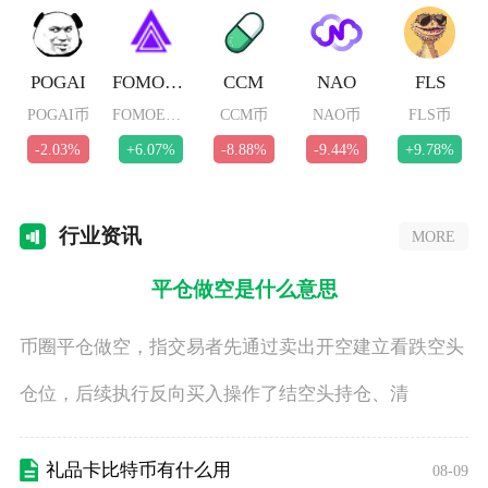
POGAI
FOMOETH
CCM
NAO
FLS
POGAI币
FOMOETH币
CCM币
NAO币
FLS币
-2.03%
+6.07%
-8.88%
-9.44%
+9.78%
行业
资讯
MORE
平仓做空是什么意思
币圈平仓做空，指交易者先通过卖出开空建立看跌空头
仓位，后续执行反向买入操作了结空头持仓、清
礼品卡比特币有什么用
08-09