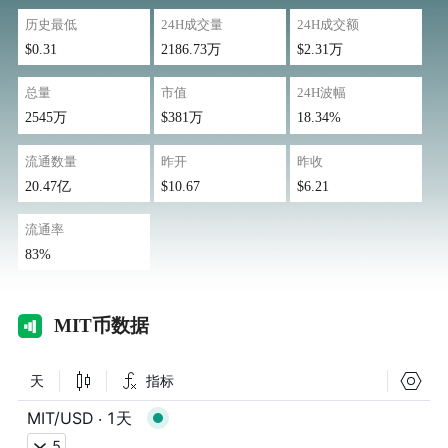
历史最低
24H成交量
24H成交额
$0.31
2186.73万
$2.31万
总量
市值
24H波幅
2545万
$381万
18.34%
流通数量
昨开
昨收
20.47亿
$10.67
$6.21
流通率
83%
MI
T币数据