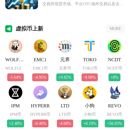
交易所现货市场、平台OTC场外交易以及去中
心化兑
虚拟
币上新
MORE
WOLFGIRL
EMC1
元界
TOKO
NCDT
WOLFGIRL币
EMC1币
元界币
TOKO币
NCDT币
-5.64%
-4.95%
+9.82%
-9.08%
+0%
IPM
HYPERR
LTD
小狗
REVO
IPM币
HYPERR币
LTD币
小狗币
REVO币
+2.48%
-0.46%
-4.68%
+0.19%
+56.03%