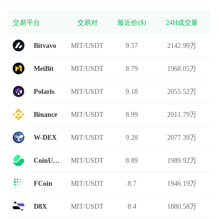
交易平台
交易对
最近价($)
24H成交量
Bitvavo
MIT/USDT
9.57
2142.99万
MeiBit
MIT/USDT
8.79
1968.05万
Polaris
MIT/USDT
9.18
2055.52万
Binance
MIT/USDT
8.99
2011.79万
W-DEX
MIT/USDT
9.28
2077.39万
CoinUp.io
MIT/USDT
8.89
1989.92万
FCoin
MIT/USDT
8.7
1946.19万
D8X
MIT/USDT
8.4
1880.58万