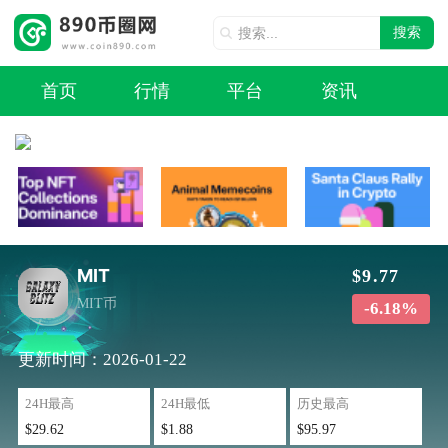
搜索
首页
行情
平台
资讯
MIT
$9.77
MIT币
-6.18%
更新时间：2026-01-22
24H最高
24H最低
历史最高
$29.62
$1.88
$95.97