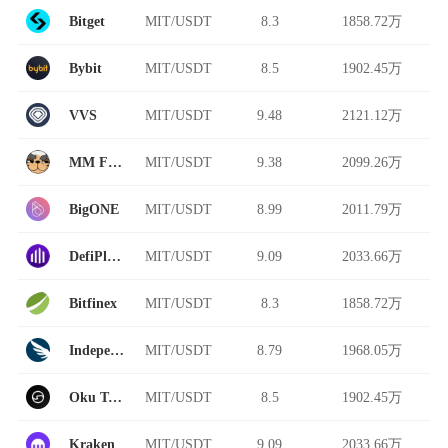
Bitget
MIT/USDT
8.3
1858.72万
Bybit
MIT/USDT
8.5
1902.45万
VVS
MIT/USDT
9.48
2121.12万
MM Finance
MIT/USDT
9.38
2099.26万
BigONE
MIT/USDT
8.99
2011.79万
DefiPlaza
MIT/USDT
9.09
2033.66万
Bitfinex
MIT/USDT
8.3
1858.72万
Independent Reserve
MIT/USDT
8.79
1968.05万
Oku Trade
MIT/USDT
8.5
1902.45万
Kraken
MIT/USDT
9.09
2033.66万