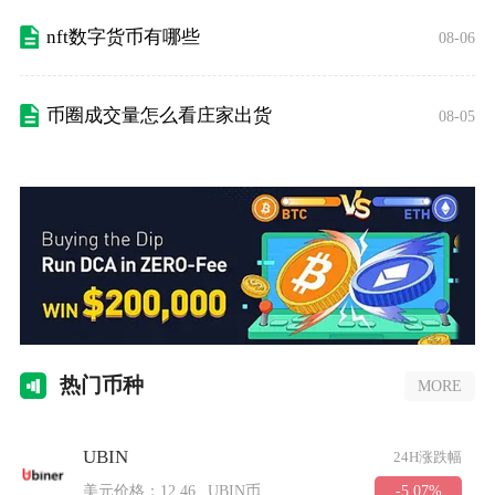
nft数字货币有哪些
08-06
币圈成交量怎么看庄家出货
08-05
热门
币种
MORE
UBIN
24H涨跌幅
-5.07%
美元价格：
12.46
UBIN币