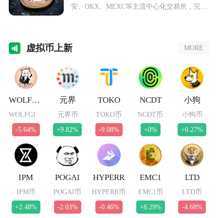
安、OKX、MEXC等主流中心化交易所，完成
注册与
虚拟
币上新
MORE
WOLFGIRL
元界
TOKO
NCDT
小狗
WOLFGIRL币
元界币
TOKO币
NCDT币
小狗币
-5.64%
+9.82%
-9.08%
+0%
+0.27%
IPM
POGAI
HYPERR
EMC1
LTD
IPM币
POGAI币
HYPERR币
EMC1币
LTD币
+2.48%
-2.03%
-0.46%
+8.29%
-4.68%