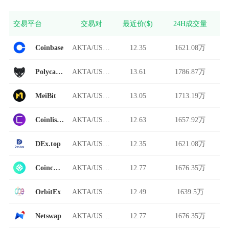
交易平台
交易对
最近价($)
24H成交量
Coinbase
AKTA/USDT
12.35
1621.08万
Polycat Finance
AKTA/USDT
13.61
1786.87万
MeiBit
AKTA/USDT
13.05
1713.19万
Coinlist Pro
AKTA/USDT
12.63
1657.92万
DEx.top
AKTA/USDT
12.35
1621.08万
Coincheck
AKTA/USDT
12.77
1676.35万
OrbitEx
AKTA/USDT
12.49
1639.5万
Netswap
AKTA/USDT
12.77
1676.35万