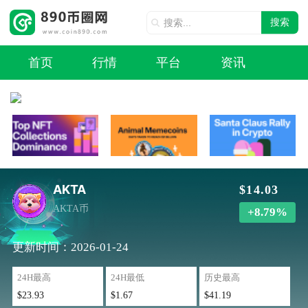
搜索
首页
行情
平台
资讯
AKTA
$14.03
AKTA币
+8.79%
更新时间：2026-01-24
24H最高
24H最低
历史最高
$23.93
$1.67
$41.19