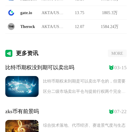
gate.io
AKTA/USDT
13.75
1805.3万
Therock
AKTA/USDT
12.07
1584.24万
更多
资讯
MORE
比特币期权没到期可以卖出吗
03-15
比特币期权未到期是可以卖出平仓的，但需要
区分二级市场卖出平仓与提前行权两个完全不
同的操作，
zks币有前景吗
07-22
综合技术落地、代币经济、赛道景气度与生态