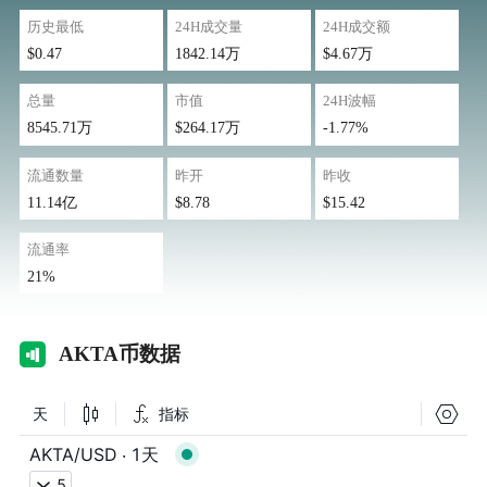
历史最低
24H成交量
24H成交额
$0.47
1842.14万
$4.67万
总量
市值
24H波幅
8545.71万
$264.17万
-1.77%
流通数量
昨开
昨收
11.14亿
$8.78
$15.42
流通率
21%
AK
TA币数据