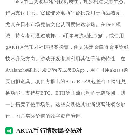
akta币已突破单纯的投机属性，逐步构建实用生态。
作为支付手段，它被部分电商平台接受用于商品结算，
尤其在日本市场凭借文化认同度快速渗透。在DeFi领
域，持有者可通过质押akta币参与流动性挖矿，或使用
gAKITA代币对社区提案投票，例如决定金库资金用途或
技术升级方向。游戏开发者则利用其低手续费特性，在
Avalanche链上开发宠物养成类DApp，用户可用akta币购
买虚拟道具。项目方推出的AkitaRise钱包整合了跨链兑
换功能，支持与BTC、ETH等主流币种的无缝转换，进
一步拓宽了使用场景。这些实践使其逐渐脱离纯概念炒
作，向具实际价值的数字资产演进。
AK
TA币 行情数据/交易对