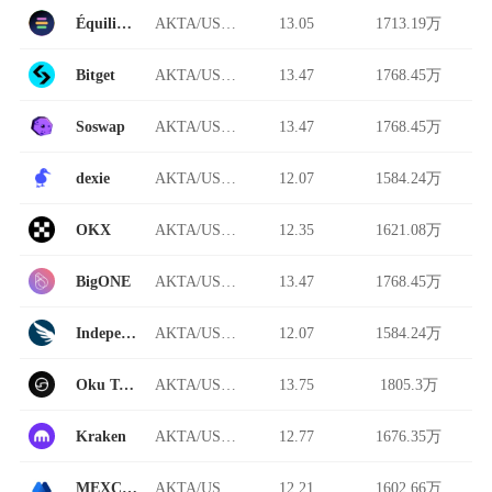
Équilibre
AKTA/USDT
13.05
1713.19万
Bitget
AKTA/USDT
13.47
1768.45万
Soswap
AKTA/USDT
13.47
1768.45万
dexie
AKTA/USDT
12.07
1584.24万
OKX
AKTA/USDT
12.35
1621.08万
BigONE
AKTA/USDT
13.47
1768.45万
Independent Reserve
AKTA/USDT
12.07
1584.24万
Oku Trade
AKTA/USDT
13.75
1805.3万
Kraken
AKTA/USDT
12.77
1676.35万
MEXC Global
AKTA/USDT
12.21
1602.66万