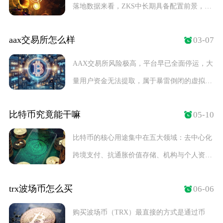
落地数据来看，ZKS中长期具备配置前景，但
短期受筹
aax交易所怎么样
03-07
AAX交易所风险极高，平台早已全面停运，大
量用户资金无法提取，属于暴雷倒闭的虚拟资
产交易平
比特币究竟能干嘛
05-10
比特币的核心用途集中在五大领域：去中心化
跨境支付、抗通胀价值存储、机构与个人资产
配置、金融
trx波场币怎么买
06-06
购买波场币（TRX）最直接的方式是通过币