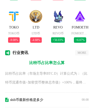
TOKO
LTD
REVO
FOMOETH
TOKO币
LTD币
REVO币
FOMOETH币
-9.08%
-4.68%
+56.03%
+6.07%
行业
资讯
MORE
比特币占比率怎么算
比特币占比率（市场主导率BTC.D）计算公式为：（比
特币流通市值÷加密货币整体总市值）×100%，最终得
出百分比数值，用
shib币最新价格是多少
08-08