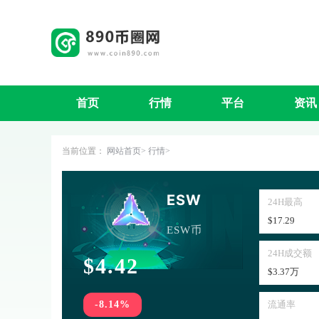
首页
行情
平台
资讯
当前位置：
网站首页
行情
ESW
24H最高
$17.29
ESW币
24H成交额
$4.42
$3.37万
-8.14%
流通率