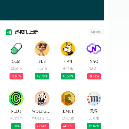
虚拟
币上新
MORE
CCM
FLS
小狗
NAO
CCM币
FLS币
小狗币
NAO币
-8.88%
+9.78%
+0.50%
-9.44%
NCDT
WOLFGIRL
EMC1
元界
NCDT币
WOLFGIRL币
EMC1币
元界币
+0%
-5.64%
-4.95%
+9.82%