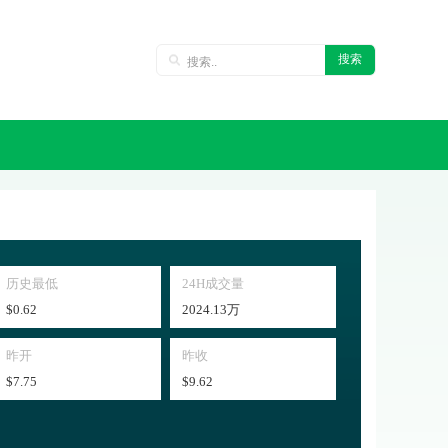
搜索
历史最低
24H成交量
$0.62
2024.13万
昨开
昨收
$7.75
$9.62