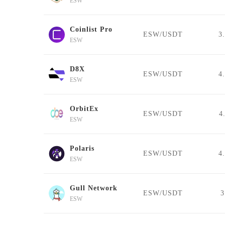
ESW
Coinlist Pro
ESW/USDT
3
ESW
D8X
ESW/USDT
4
ESW
OrbitEx
ESW/USDT
4
ESW
Polaris
ESW/USDT
4
ESW
Gull Network
ESW/USDT
3
ESW