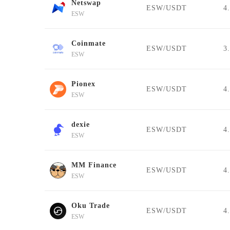
Netswap
ESW/USDT
4
ESW
Coinmate
ESW/USDT
3
ESW
Pionex
ESW/USDT
4
ESW
dexie
ESW/USDT
4
ESW
MM Finance
ESW/USDT
4
ESW
Oku Trade
ESW/USDT
4
ESW