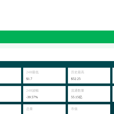
24H最低
历史最高
$1.7
$52.25
24H波幅
流通数量
-39.57%
55.15亿
总量
市值