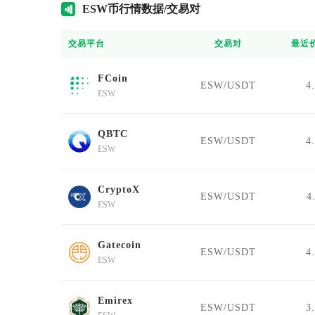
ES
W币行情数据/交易对
交易平台
交易对
最近
FCoin
ESW/USDT
4
ESW
QBTC
ESW/USDT
4
ESW
CryptoX
ESW/USDT
4
ESW
Gatecoin
ESW/USDT
4
ESW
Emirex
ESW/USDT
3